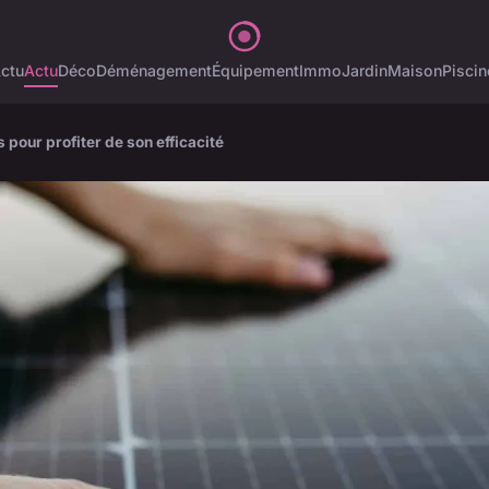
ctu
Actu
Déco
Déménagement
Équipement
Immo
Jardin
Maison
Piscin
s pour profiter de son efficacité