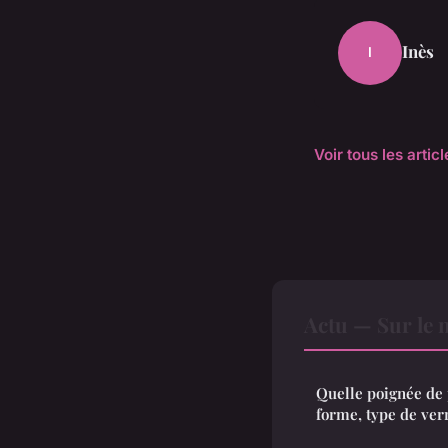
Inès
I
Voir tous les artic
Actu — Sur le 
Quelle poignée de p
forme, type de ver