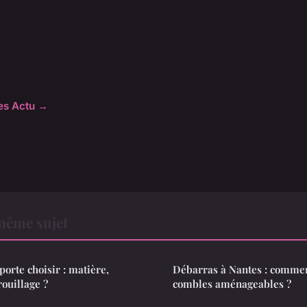
les Actu →
même sujet
orte choisir : matière,
Débarras à Nantes : commen
rouillage ?
combles aménageables ?