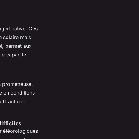
gnificative. Ces
e solaire mais
el, permet aux
te capacité
n prometteuse.
me en conditions
offrant une
fficiles
 météorologiques