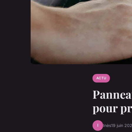
ACTU
Panneau
pour pr
I
Inès
19 juin 20