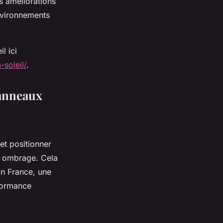
es améliorations
nvironnements
l ici
soleil/
.
panneaux
 et positionner
s ombrage. Cela
En France, une
formance