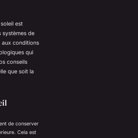
oleil est
s systèmes de
s aux conditions
ologiques qui
os conseils
lle que soit la
eil
tent de conserver
érieure. Cela est