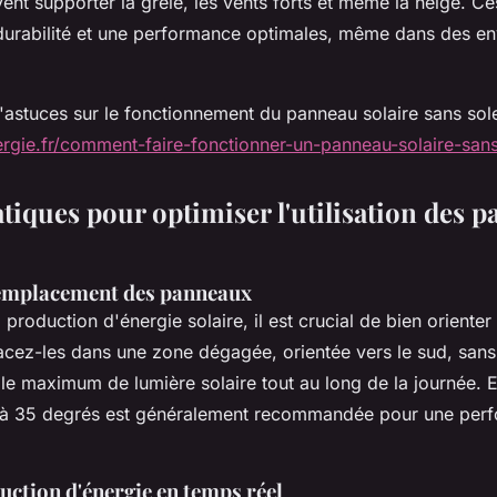
vent supporter la grêle, les vents forts et même la neige. C
 durabilité et une performance optimales, même dans des e
astuces sur le fonctionnement du panneau solaire sans solei
ergie.fr/comment-faire-fonctionner-un-panneau-solaire-sans-
tiques pour optimiser l'utilisation des 
 emplacement des panneaux
production d'énergie solaire, il est crucial de bien orienter
acez-les dans une zone dégagée, orientée vers le sud, san
le maximum de lumière solaire tout au long de la journée. 
0 à 35 degrés est généralement recommandée pour une per
duction d'énergie en temps réel