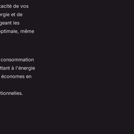
cacité de vos
rgie et de
geant les
 optimale, même
ble consommation
tant à l'énergie
ls économes en
ionnelles.