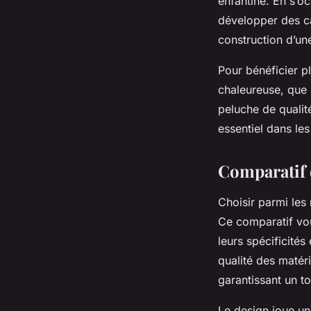
enfantine. En s’o
développer des cap
construction d’une
Pour bénéficier pl
chaleureuse, que 
peluche de qualit
essentiel dans le
Comparatif 
Choisir parmi les
Ce comparatif vou
leurs spécificités
qualité des matér
garantissant un to
Le design joue un