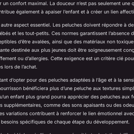
ir un confort maximal. La douceur n’est pas seulement une 
ntribue également à apaiser l’enfant et à créer un lien affect
n autre aspect essentiel. Les peluches doivent répondre à de
bébés et les tout-petits. Ces normes garantissent l’absence d
ptibles d’être avalées, ainsi que des matériaux non toxiqu
ante destinée aux plus jeunes doit être soigneusement conç
ffement ou d’allergies. Cette exigence est un critère clé pou
s lors de l’achat.
rtant d’opter pour des peluches adaptées à l’âge et à la sensib
ourrisson bénéficiera plus d’une peluche aux textures simpl
u’un enfant plus grand pourra apprécier des peluches aux f
tés supplémentaires, comme des sons apaisants ou des odeu
es variations contribuent à renforcer le lien émotionnel avec
 besoins spécifiques de chaque étape du développement.