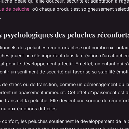
luche idéale qui allie douceur, sécurité et adaptation à l’âge
ue de peluche
, où chaque produit est soigneusement sélect
.
ts psychologiques des peluches réconfort
otionnels des peluches réconfortantes sont nombreux, nota
ches jouent un rôle important dans la création d’un attachem
al pour le développement affectif. En effet, un enfant qui s’
ntir un sentiment de sécurité qui favorise sa stabilité émoti
 de stress ou de transition, comme un déménagement ou la 
rtent un apaisement immédiat. Cet effet d’apaisement est dû 
ue transmet la peluche. Elle devient une source de réconfort
u aux émotions difficiles.
 confort, les peluches soutiennent le développement de la 