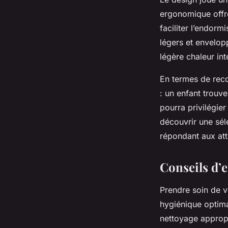
ergonomique offre
faciliter l’endor
légers et envelop
légère chaleur i
En termes de reco
: un enfant trouv
pourra privilégie
découvrir une séle
répondant aux att
Conseils d’e
Prendre soin de v
hygiénique optima
nettoyage appropri