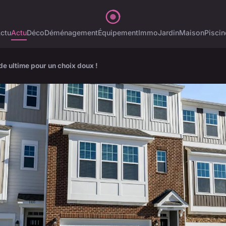
ctu
Actu
Déco
Déménagement
Équipement
Immo
Jardin
Maison
Piscin
de ultime pour un choix doux !