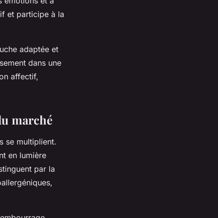
s émotions et à
f et participe à la
eluche adaptée et
issement dans une
n affectif,
 du marché
 se multiplient.
nt en lumière
stinguent par la
oallergéniques,
 rembourrage