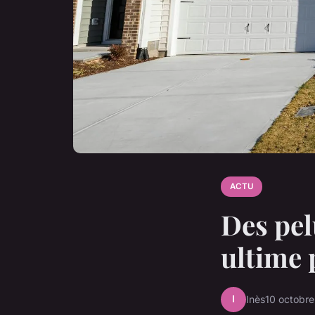
ACTU
Des pel
ultime 
I
Inès
10 octobr