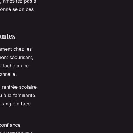
, n’hésitez pas à
ionné selon ces
antes
mment chez les
ent sécurisant,
attache à une
onnelle.
rentrée scolaire,
à la familiarité
 tangible face
confiance