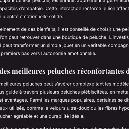
ccupant de leur peluche, les enfants apprennent à gérer leur
acités d’empathie. Cette interaction renforce le lien affecti
 identité émotionnelle solide.
einement de ces bienfaits, il est conseillé de choisir une p
l’on peut retrouver dans une boutique de peluche. L’invest
é peut transformer un simple jouet en un véritable compagno
s premiers pas vers l’autonomie émotionnelle.
des meilleures peluches réconfortantes
 meilleures peluches peut s’avérer complexe tant les modèles
s guide à travers plusieurs peluches plébiscitées, en metta
 et avantages. Parmi les marques populaires, certaines se di
iaux utilisés, comme le velours ultra-doux ou les fibres hyp
ucher agréable et une durabilité idéale.
 rôle clé dans le confort proposé. Les peluches munies de