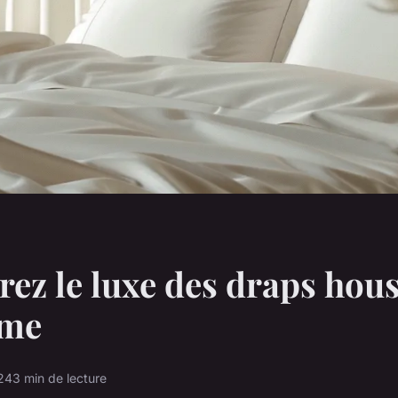
ez le luxe des draps hou
mme
24
3 min de lecture