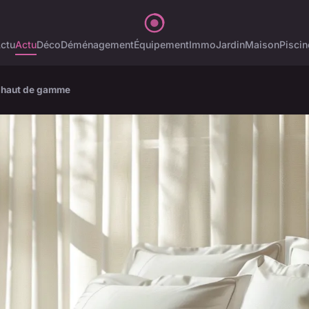
ctu
Actu
Déco
Déménagement
Équipement
Immo
Jardin
Maison
Piscin
e haut de gamme