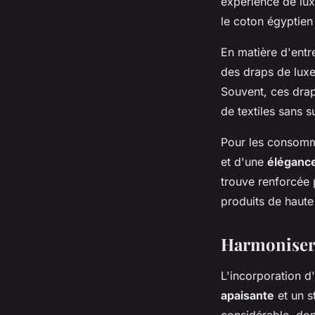
expérience de lux
le coton égyptien 
En matière d'entr
des draps de luxe,
Souvent, ces dra
de textiles sans 
Pour les consomm
et d'une
élégance
trouve renforcée 
produits de haute
Harmoniser 
L'incorporation d
apaisante
et un s
considérable, don