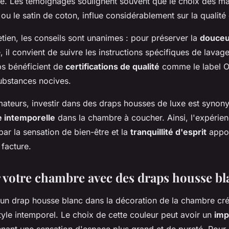
e. Les témoignages soulignent souvent que le choix des mat
ou le satin de coton, influe considérablement sur la qualité
etien, les conseils sont unanimes : pour préserver la
douceu
 il convient de suivre les instructions spécifiques de lavag
ps bénéficient de
certifications de qualité
comme le label 
substances nocives.
ateurs, investir dans des draps housses de luxe est syno
 intemporelle
dans la chambre à coucher. Ainsi, l'expérie
par la sensation de bien-être et la
tranquillité d'esprit
appor
 facture.
votre chambre avec des draps housse bl
'un drap housse blanc dans la décoration de la chambre cr
tyle intemporel. Le choix de cette couleur peut avoir un
imp
nant une sensation d'espace plus grand et de pureté. Pour