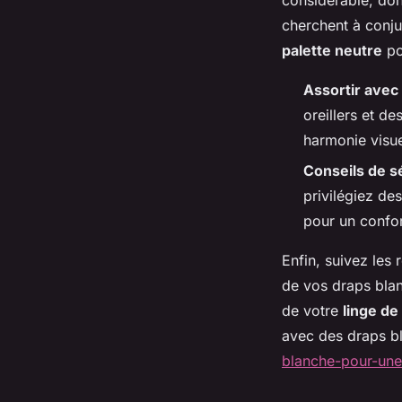
cherchent à conju
palette neutre
po
Assortir avec
oreillers et d
harmonie visue
Conseils de s
privilégiez de
pour un confo
Enfin, suivez les
de vos draps blan
de votre
linge de
avec des draps bl
blanche-pour-une