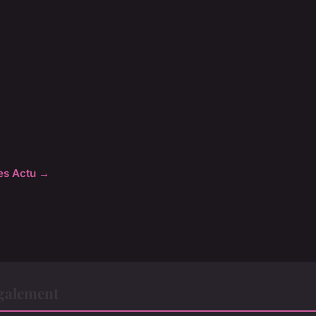
les Actu →
également