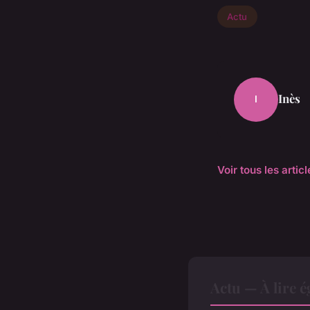
Actu
Inès
I
Voir tous les artic
Actu — À lire 