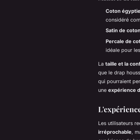
Coton égypti
considéré com
Satin de coto
Percale de c
idéale pour le
La
taille et la c
que le drap houss
qui pourraient per
une
expérience d
L'expérienc
Les utilisateurs 
irréprochable
, m