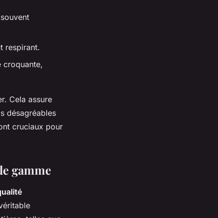
 souvent
t respirant.
e croquante,
r. Cela assure
lis désagréables
sont cruciaux pour
t de gamme
qualité
véritable