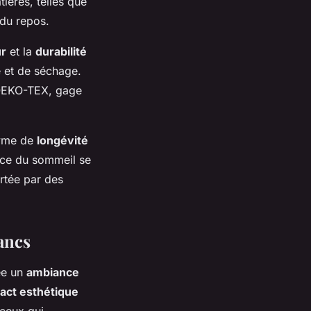
ières, telles que
 du repos.
r
et la
durabilité
e et de séchage.
OEKO-TEX, gage
nyme de
longévité
nce du sommeil se
tée par des
ancs
ée un
ambiance
act esthétique
 ceux qui