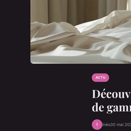
ACTU
Découvr
de ga
I
Inès
30 mai 20