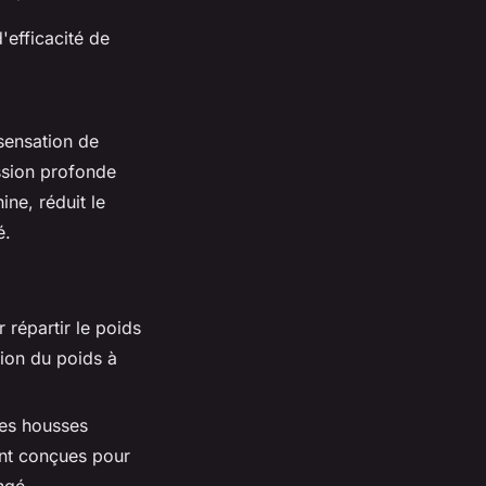
'efficacité de
 sensation de
ession profonde
ne, réduit le
é.
 répartir le poids
tion du poids à
des housses
ont conçues pour