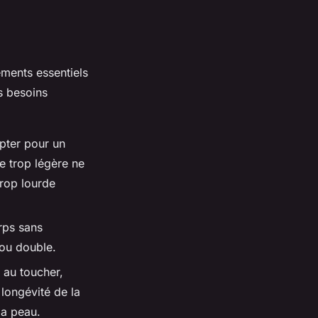
éments essentiels
s besoins
pter pour un
e trop légère ne
trop lourde
rps sans
 ou double.
s au toucher,
longévité de la
la peau.