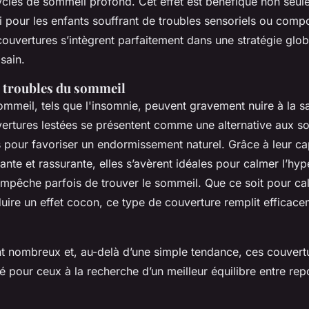
ycles de sommeil profond. Cet effet est bénéfique non seul
i pour les enfants souffrant de troubles sensoriels ou com
ouvertures s’intègrent parfaitement dans une stratégie glob
sain.
 troubles du sommeil
ommeil, tels que l'insomnie, peuvent gravement nuire à la s
ertures lestées se présentent comme une alternative aux so
our favoriser un endormissement naturel. Grâce à leur ca
nte et rassurante, elles s’avèrent idéales pour calmer l’hyp
empêche parfois de trouver le sommeil. Que ce soit pour c
duire un effet cocon, ce type de couverture remplit efficace
t nombreux et, au-delà d’une simple tendance, ces couver
ité pour ceux à la recherche d’un meilleur équilibre entre rep