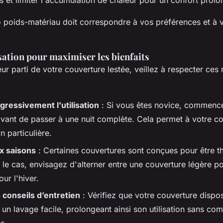
es et limiter l'accumulation de chaleur pour un confort prolo
 poids-matériau doit correspondre à vos préférences et à 
isation pour maximiser les bienfaits
leur parti de votre couverture lestée, veillez à respecter c
gressivement l'utilisation
: Si vous êtes novice, commencez
vant de passer à une nuit complète. Cela permet à votre co
n particulière.
x saisons
: Certaines couvertures sont conçues pour être t
s le cas, envisagez d'alterner entre une couverture légère po
ur l'hiver.
 conseils d’entretien
: Vérifiez que votre couverture disp
un lavage facile, prolongeant ainsi son utilisation sans co
s.