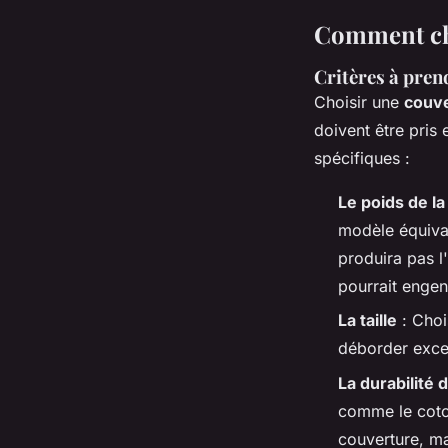
Comment cho
Critères à pren
Choisir une
couve
doivent être pris
spécifiques :
Le poids de l
modèle équival
produira pas l
pourrait engend
La taille
: Choi
déborder exces
La durabilité 
comme le coto
couverture, ma