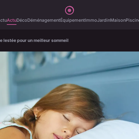
ctu
Actu
Déco
Déménagement
Équipement
Immo
Jardin
Maison
Piscin
e lestée pour un meilleur sommeil