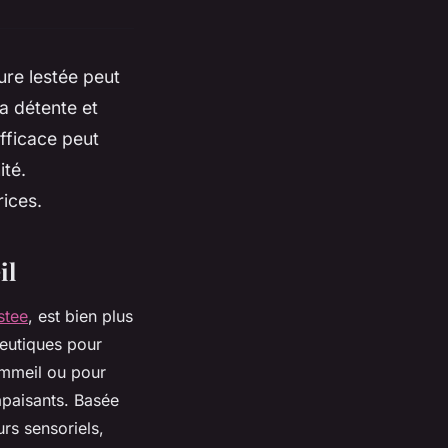
ure lestée peut
la détente et
fficace peut
ité.
rices.
il
stee
, est bien plus
peutiques pour
ommeil ou pour
apaisants. Basée
rs sensoriels,