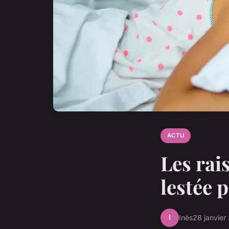
ACTU
Les rai
lestée 
I
Inès
28 janvier