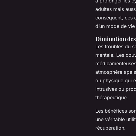
à prolonger les c
adultes mais auss
conséquent, ces c
d’un mode de vie 
Diminution des
Les troubles du s
mentale. Les couv
médicamenteuses p
atmosphère apaisa
ou physique qui 
intrusives ou pro
thérapeutique.
Les bénéfices son
une véritable util
récupération.