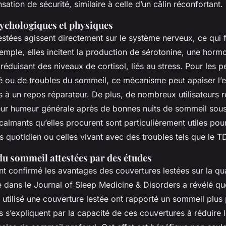
sation de sécurité, similaire à celle d’un câlin réconfortant.
sychologiques et physiques
estées agissent directement sur le système nerveux, ce qui f
xemple, elles incitent la production de sérotonine, une hor
 réduisant des niveaux de cortisol, liés au stress. Pour les 
té ou de troubles du sommeil, ce mécanisme peut apaiser l’es
s à un repos réparateur. De plus, de nombreux utilisateurs
leur humeur générale après de bonnes nuits de sommeil sou
 calmants qu’elles procurent sont particulièrement utiles po
ss quotidien ou celles vivant avec des troubles tels que le 
u sommeil attestées par des études
t confirmé les avantages des couvertures lestées sur la qu
 dans le Journal of Sleep Medicine & Disorders a révélé q
t utilisé une couverture lestée ont rapporté un sommeil plus
s s’expliquent par la capacité de ces couvertures à réduire l