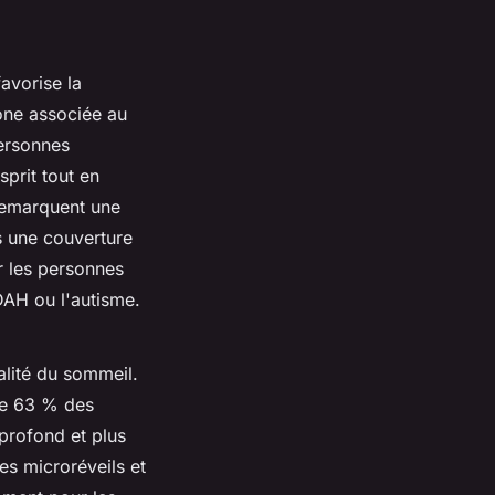
avorise la
mone associée au
personnes
prit tout en
 remarquent une
s une couverture
ur les personnes
TDAH ou l'autisme.
alité du sommeil.
ue 63 % des
 profond et plus
es microréveils et