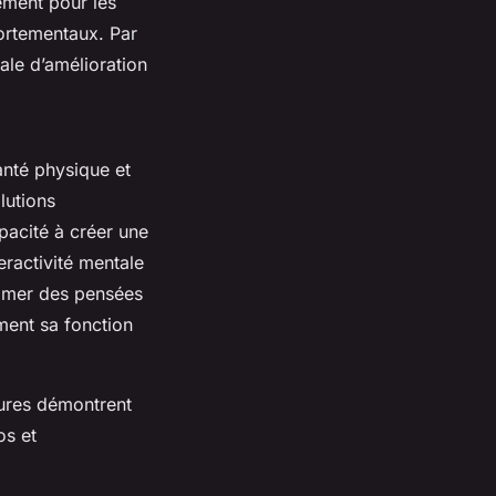
ement pour les
portementaux. Par
ale d’amélioration
anté physique et
lutions
pacité à créer une
eractivité mentale
almer des pensées
ment sa fonction
tures démontrent
os et