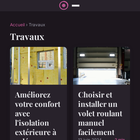
Accueil
› Travaux
Travaux
Améliorez
Choisir et
votre confort
installer un
avec
volet roulant
l'isolation
manuel
extérieure à
facilement
12 juin 2024
2 min