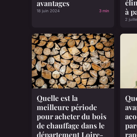
éli
avantages
à p
18 juin 2024
3 min
2 juil
Quelle est la
Que
meilleure période
ava
pour acheter du bois
aco
de chauffage dans le
par
département Loire-
rap