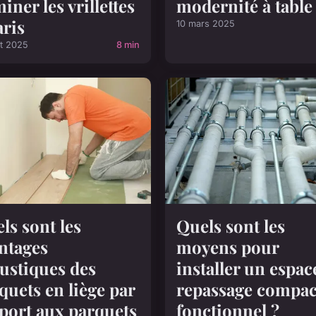
miner les vrillettes
modernité à table
aris
10 mars 2025
let 2025
8 min
ls sont les
Quels sont les
ntages
moyens pour
ustiques des
installer un espac
quets en liège par
repassage compac
port aux parquets
fonctionnel ?