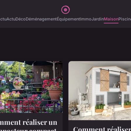
ctu
Actu
Déco
Déménagement
Équipement
Immo
Jardin
Maison
Piscin
ment réaliser un
Comment réalise
posteur compact