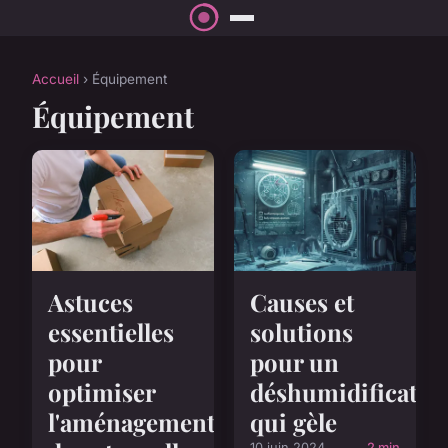
Accueil
› Équipement
Équipement
Astuces
Causes et
essentielles
solutions
pour
pour un
optimiser
déshumidificateu
l'aménagement
qui gèle
10 juin 2024
2 min