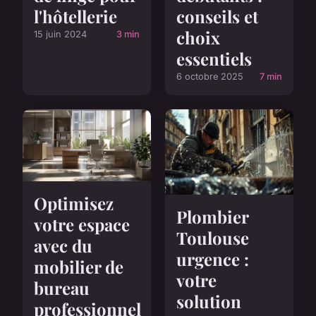
conseils et
l'hôtellerie
choix
15 juin 2024
3 min
essentiels
6 octobre 2025
7 min
Optimisez
Plombier
votre espace
Toulouse
avec du
urgence :
mobilier de
votre
bureau
solution
professionnel