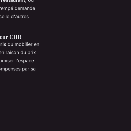
e trempé demande
celle d'autres
cteur CHR
rix
du mobilier en
en raison du prix
timiser l'espace
compensés par sa