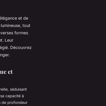
'élégance et de
lumineuse, tout
diverses formes
t. Leur
vilégié. Découvrez
nger.
ue et
nelle, séduisant
 sa capacité à
on de profondeur