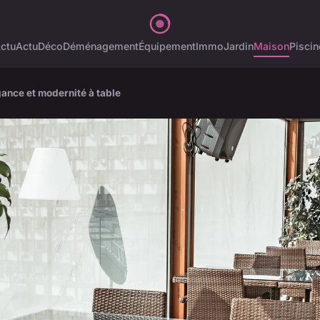
ctu
Actu
Déco
Déménagement
Équipement
Immo
Jardin
Maison
Piscin
gance et modernité à table