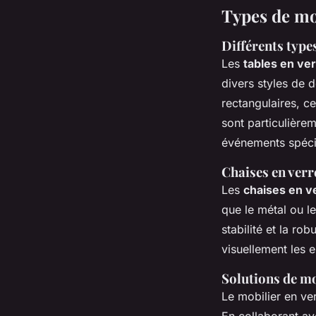
Types de mo
Différents type
Les
tables en ve
divers styles de 
rectangulaires, c
sont particulièrem
événements spéci
Chaises en verre
Les
chaises en v
que le métal ou l
stabilité et la ro
visuellement les 
Solutions de mo
Le mobilier en ve
En collaborant av