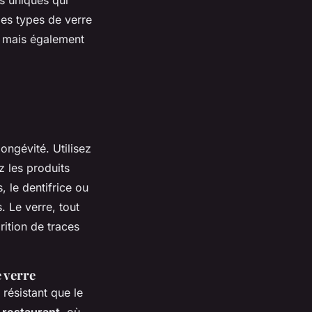
des types de verre
e, mais également
longévité. Utilisez
z les produits
, le dentifrice ou
 Le verre, tout
rition de traces
 verre
résistant que le
 restaurant
, où