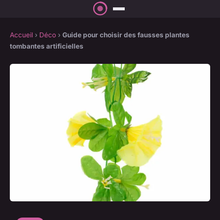
Accueil
›
Déco
›
Guide pour choisir des fausses plantes
tombantes artificielles